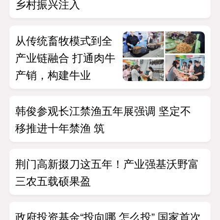
乡村振兴注入
从传统畜牧模式到全
产业链融合 打通肉牛
产销，构建牛业
韩俊参观长江禁渔五年展强调 坚定不
移推进十年禁渔 筑
荆门高新掇刀这五年！产业强基沃野富
三农五载硕果盈
政府投资基金“投向哪 怎么投” 国家首次