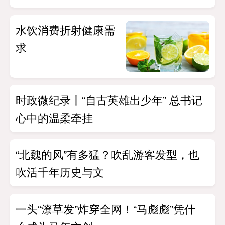
水饮消费折射健康需
求
时政微纪录丨“自古英雄出少年” 总书记
心中的温柔牵挂
“北魏的风”有多猛？吹乱游客发型，也
吹活千年历史与文
一头“潦草发”炸穿全网！“马彪彪”凭什