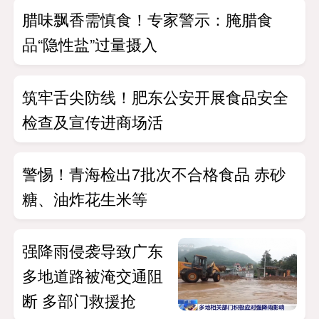
腊味飘香需慎食！专家警示：腌腊食
品“隐性盐”过量摄入
筑牢舌尖防线！肥东公安开展食品安全
检查及宣传进商场活
警惕！青海检出7批次不合格食品 赤砂
糖、油炸花生米等
强降雨侵袭导致广东
多地道路被淹交通阻
断 多部门救援抢