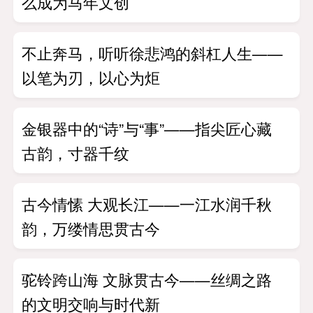
么成为马年文创
不止奔马，听听徐悲鸿的斜杠人生——
以笔为刃，以心为炬
金银器中的“诗”与“事”——指尖匠心藏
古韵，寸器千纹
古今情愫 大观长江——一江水润千秋
韵，万缕情思贯古今
驼铃跨山海 文脉贯古今——丝绸之路
的文明交响与时代新