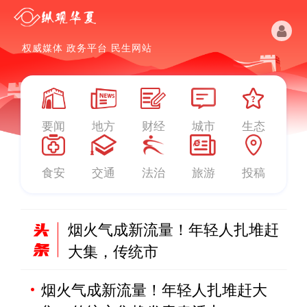
权威媒体 政务平台 民生网站
要闻
地方
财经
城市
生态
食安
交通
法治
旅游
投稿
新疆乌恰:交警深夜保畅，为群众
送“爱心餐
烟火气成新流量！年轻人扎堆赶
大集，传统市
江西吉安：村子里的“晒冬会” 晒
烟火气成新流量！年轻人扎堆赶大
出丰收景