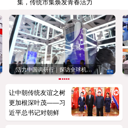
集，传统市集焕发青春活力
需求进化 供给创新 保健食品行
业从“卖产
正义的信念不可动摇 和平的期盼
不可阻遏
新疆乌恰:交警深夜保畅，为群众
送“爱心餐
烟火气成新流量！年轻人扎堆赶
大集，传统市
活力中国调研行｜探访全球机器人开发选品选型服务中心
让中朝传统友谊之树
更加根深叶茂——习
近平总书记对朝鲜