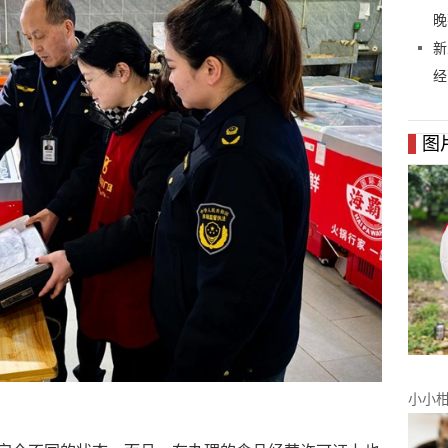
晚
新
经
图
小小柑
柑橘