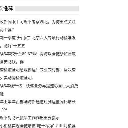
点推荐
政新闻眼丨习近平考察湖北，为何重点关注
两个县？
刺一季度“开门红” 北京六大专项行动精准发
，跑好“十五五
续5年攀升至89.67%！青海以全链条监管筑
食安防线，群
查检疫证明惩戒偷运！农业农村部：坚决查
买卖动物检疫证明、
续5年破千亿！快递业务再提速彰显巨大消费
能
年上半年西部陆海新通道班列运量同比增长
6.9%
近平对防汛抗旱工作作出重要指示
小柑橘实现全链增值“吃干榨净” 四川丹棱县