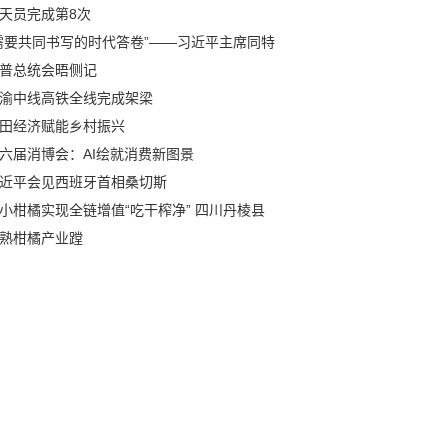
天员完成第8次
需要共同书写的时代答卷”——习近平主席同特
普总统会晤侧记
渝中线高铁全线完成架梁
田经济赋能乡村振兴
六届消博会：AI绘就消费新图景
近平会见西班牙首相桑切斯
小柑橘实现全链增值“吃干榨净” 四川丹棱县
熟柑橘产业蹚