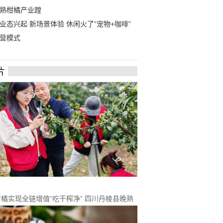
熟柑橘产业蹚
业态兴起 新场景体验 休闲火了“宠物+咖啡”
营模式
片
橘实现全链增值“吃干榨净” 四川丹棱县晚熟
产业蹚