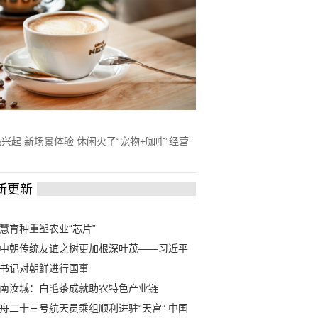
兴起 新场景体验 休闲火了“宠物+咖啡”经营
新更新
慧育种重塑农业“芯片”
中朝传统友谊之树更加根深叶茂——习近平
书记对朝鲜进行国事
南汝城：白毛茶成就助农特色产业链
舟二十三号航天员乘组顺利进驻“天宫” 中国