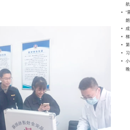
航
“
朗
成
梯
第
习
小
晚