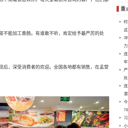
重
时
这
是不能加工香肠。有谁敢不听，肯定给予最严厉的处
冲
力
连
牢
现后，深受消费者的欢迎。全国各地都有销售，在孟营
严
处
连
潜
今
7
习
小