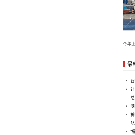
今年
76.9%
最
智
让
总
湖
神
航
“