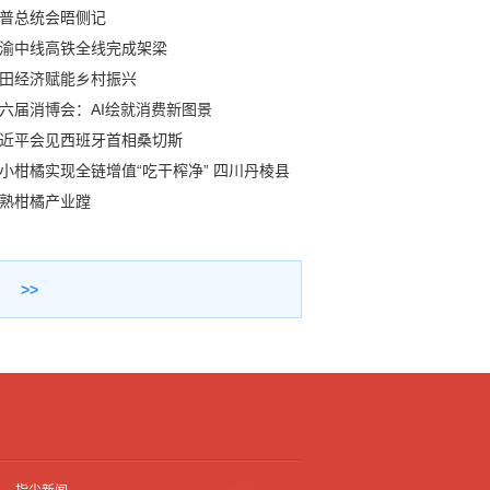
普总统会晤侧记
渝中线高铁全线完成架梁
田经济赋能乡村振兴
六届消博会：AI绘就消费新图景
近平会见西班牙首相桑切斯
小柑橘实现全链增值“吃干榨净” 四川丹棱县
熟柑橘产业蹚