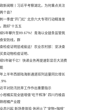
政新闻眼丨习近平考察湖北，为何重点关注
两个县？
刺一季度“开门红” 北京六大专项行动精准发
，跑好“十五五
续5年攀升至89.67%！青海以全链条监管筑
食安防线，群
查检疫证明惩戒偷运！农业农村部：坚决查
买卖动物检疫证明、
续5年破千亿！快递业务再提速彰显巨大消费
能
年上半年西部陆海新通道班列运量同比增长
6.9%
近平对防汛抗旱工作作出重要指示
小柑橘实现全链增值“吃干榨净” 四川丹棱县
熟柑橘产业蹚
业态兴起 新场景体验 休闲火了“宠物+咖啡”