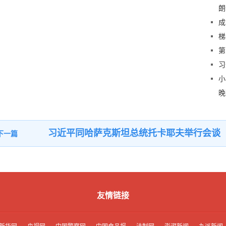
朗
成
梯
第
习
小
晚
习近平同哈萨克斯坦总统托卡耶夫举行会谈
友情链接