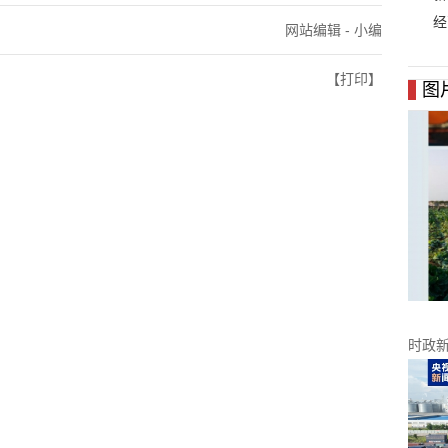
经
网站编辑 - 小编
【打印】
图
时政
个县