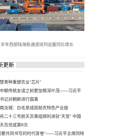
上半年西部陆海新通道班列运量同比增长
新更新
慧育种重塑农业“芯片”
中朝传统友谊之树更加根深叶茂——习近平
书记对朝鲜进行国事
南汝城：白毛茶成就助农特色产业链
舟二十三号航天员乘组顺利进驻“天宫” 中国
天员完成第8次
需要共同书写的时代答卷”——习近平主席同特