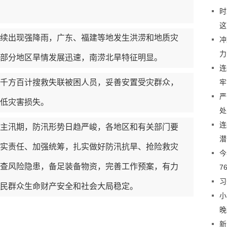
时
这
出现强降雨，广东、福建等地发生洪涝和地质灾
冲
力
部分地区旱情发展迅速，南涝北旱特征明显。
连
方百计搜救失联被困人员，妥善安置受灾群众，
牢
严
低灾害损失。
处
连
汛期，防汛形势日趋严峻，各地区和有关部门要
潜
实责任、加强统筹，扎实做好防汛抗旱、抢险救灾
今
查风险隐患，备足装备物资，完善工作预案，有力
7
习
民群众生命财产安全和社会大局稳定。
小
晚
新